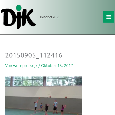
Zum
Inhalt
springen
Bendorf e. V.
20150905_112416
Von
wordpressdjk
/
Oktober 13, 2017