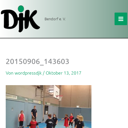
Zum
Inhalt
springen
Bendorf e. V.
20150906_143603
Von
wordpressdjk
/
Oktober 13, 2017