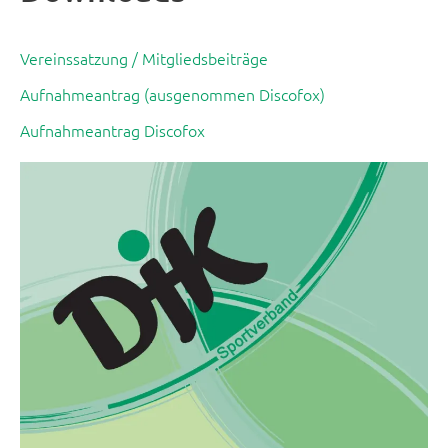
Vereinssatzung / Mitgliedsbeiträge
Aufnahmeantrag (ausgenommen Discofox)
Aufnahmeantrag Discofox