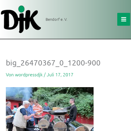
Zum
Inhalt
springen
Bendorf e. V.
big_26470367_0_1200-900
Von
wordpressdjk
/
Juli 17, 2017