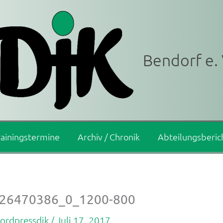
Bendorf e. 
rainingstermine
Archiv / Chronik
Abteilungsberic
_26470386_0_1200-800
ordpressdjk
/
Juli 17, 2017