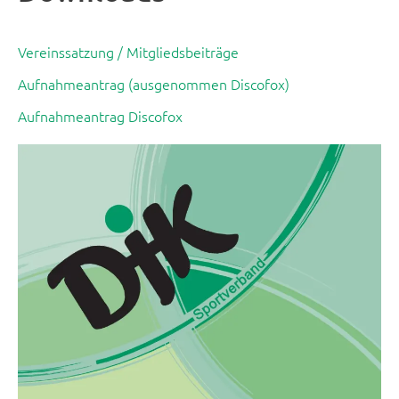
Vereinssatzung / Mitgliedsbeiträge
Aufnahmeantrag (ausgenommen Discofox)
Aufnahmeantrag Discofox