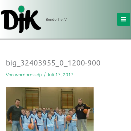
Zum
Inhalt
springen
Bendorf e. V.
big_32403955_0_1200-900
Von
wordpressdjk
/
Juli 17, 2017