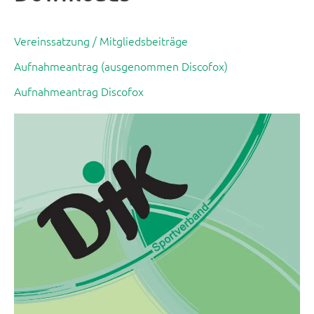
Vereinssatzung / Mitgliedsbeiträge
Aufnahmeantrag (ausgenommen Discofox)
Aufnahmeantrag Discofox