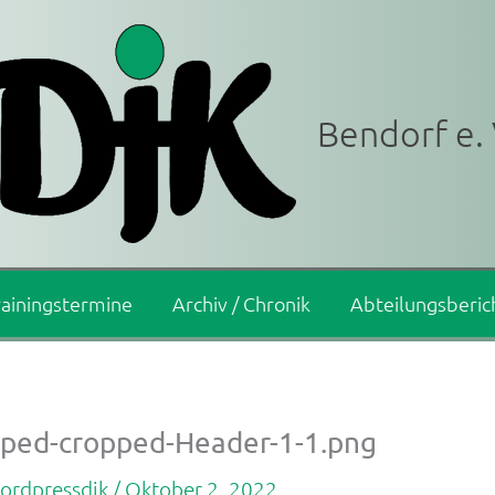
Bendorf e. 
rainingstermine
Archiv / Chronik
Abteilungsberic
pped-cropped-Header-1-1.png
ordpressdjk
/
Oktober 2, 2022