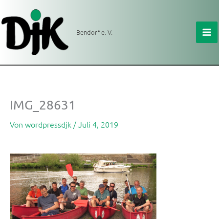
Zum
Inhalt
springen
Bendorf e. V.
IMG_28631
Von
wordpressdjk
/
Juli 4, 2019