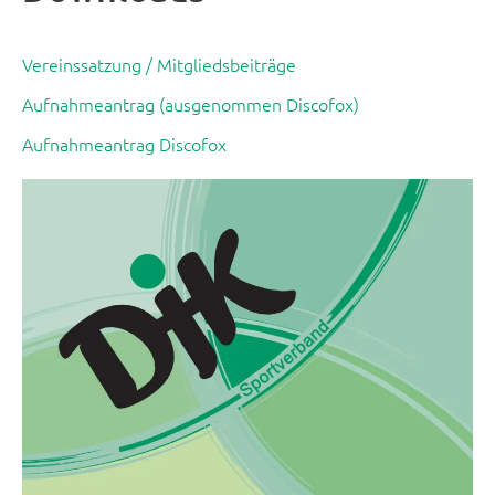
Vereinssatzung / Mitgliedsbeiträge
Aufnahmeantrag (ausgenommen Discofox)
Aufnahmeantrag Discofox