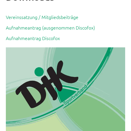
Vereinssatzung / Mitgliedsbeiträge
Aufnahmeantrag (ausgenommen Discofox)
Aufnahmeantrag Discofox